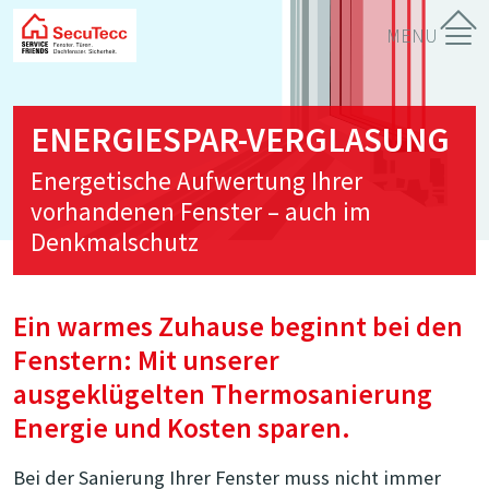
SecuTecc
ENERGIESPAR-VERGLASUNG
Energetische Aufwertung Ihrer
vorhandenen Fenster – auch im
Denkmalschutz
Ein warmes Zuhause beginnt bei den
Fenstern: Mit unserer
ausgeklügelten Thermosanierung
Energie und Kosten sparen.
Bei der Sanierung Ihrer Fenster muss nicht immer